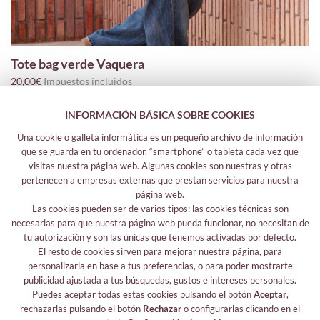
Tote bag verde Vaquera
20,00€
Impuestos incluidos
INFORMACIÓN BÁSICA SOBRE COOKIES
Una cookie o galleta informática es un pequeño archivo de información
que se guarda en tu ordenador, “smartphone” o tableta cada vez que
visitas nuestra página web. Algunas cookies son nuestras y otras
pertenecen a empresas externas que prestan servicios para nuestra
página web.
Las cookies pueden ser de varios tipos: las cookies técnicas son
Más información
necesarias para que nuestra página web pueda funcionar, no necesitan de
tu autorización y son las únicas que tenemos activadas por defecto.
Aviso legal
El resto de cookies sirven para mejorar nuestra página, para
Sus datos seguros
personalizarla en base a tus preferencias, o para poder mostrarte
Protección de datos
publicidad ajustada a tus búsquedas, gustos e intereses personales.
Política de cookies
Puedes aceptar todas estas cookies pulsando el botón
Aceptar
,
rechazarlas pulsando el botón
Rechazar
o configurarlas clicando en el