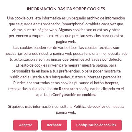
INFORMACIÓN BÁSICA SOBRE COOKIES
Una cookie o galleta informática es un pequeño archivo de información
que se guarda en tu ordenador, “smartphone” o tableta cada vez que
visitas nuestra página web. Algunas cookies son nuestras y otras
pertenecen a empresas externas que prestan servicios para nuestra
página web.
Las cookies pueden ser de varios tipos: las cookies técnicas son
Más información
necesarias para que nuestra página web pueda funcionar, no necesitan de
Aviso legal
tu autorización y son las únicas que tenemos activadas por defecto.
El resto de cookies sirven para mejorar nuestra página, para
Sus datos seguros
personalizarla en base a tus preferencias, o para poder mostrarte
Protección de datos
publicidad ajustada a tus búsquedas, gustos e intereses personales.
Política de cookies
Puedes aceptar todas estas cookies pulsando el botón
Aceptar
,
rechazarlas pulsando el botón
Rechazar
o configurarlas clicando en el
Sígueme
apartado
Configuración de cookies
.
Si quieres más información, consulta la
Política de cookies
de nuestra
página web.
Aceptar
Rechazar
Configuración de cookies
© 2026 Chatibuky, todos los derechos reservados.