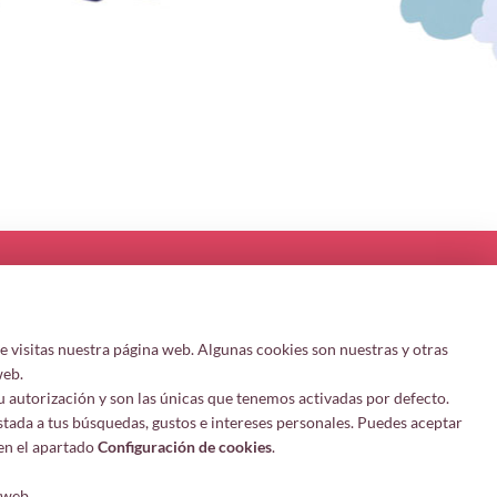
 visitas nuestra página web. Algunas cookies son nuestras y otras
ión
Sígueme
web.
u autorización y son las únicas que tenemos activadas por defecto.
stada a tus búsquedas, gustos e intereses personales. Puedes aceptar
os
en el apartado
Configuración de cookies
.
atos
ies
 web.