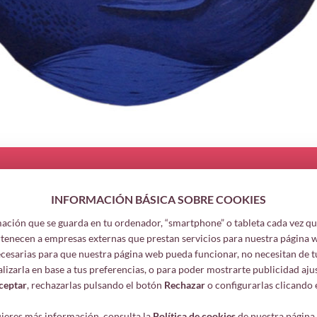
INFORMACIÓN BÁSICA SOBRE COOKIES
ación que se guarda en tu ordenador, “smartphone” o tableta cada vez que
Más informac
tenecen a empresas externas que prestan servicios para nuestra página 
Aviso legal
necesarias para que nuestra página web pueda funcionar, no necesitan de t
alizarla en base a tus preferencias, o para poder mostrarte publicidad aju
Sus datos segur
ceptar
, rechazarlas pulsando el botón
Rechazar
o configurarlas clicando 
Protección de d
Política de cook
uieres más información, consulta la
Política de cookies
de nuestra página