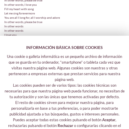
In other words, please be true
In other words, I love you
Fill my heart with song
Let me sing forevermore
You are all I long for, all I worship and adore
In other words, please be true
In other words
In other words
I love you
INFORMACIÓN BÁSICA SOBRE COOKIES
Una cookie o galleta informática es un pequeño archivo de información
que se guarda en tu ordenador, “smartphone” o tableta cada vez que
visitas nuestra página web. Algunas cookies son nuestras y otras
pertenecen a empresas externas que prestan servicios para nuestra
página web.
Las cookies pueden ser de varios tipos: las cookies técnicas son
Legal information
necesarias para que nuestra página web pueda funcionar, no necesitan de
tu autorización y son las únicas que tenemos activadas por defecto.
Legal notice
El resto de cookies sirven para mejorar nuestra página, para
Your safety data
personalizarla en base a tus preferencias, o para poder mostrarte
Privacy policy
publicidad ajustada a tus búsquedas, gustos e intereses personales.
Cookies policy
Puedes aceptar todas estas cookies pulsando el botón
Aceptar
,
rechazarlas pulsando el botón
Rechazar
o configurarlas clicando en el