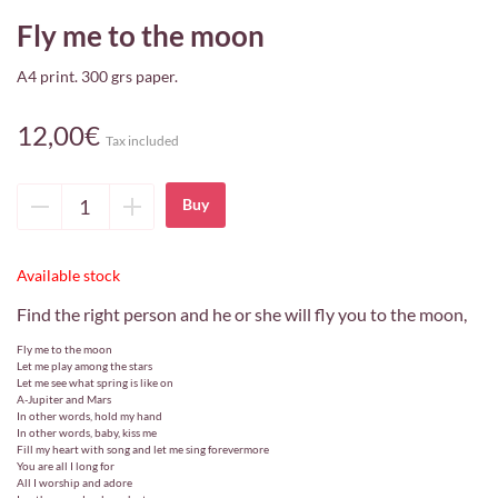
Fly me to the moon
A4 print. 300 grs paper.
12,00€
Tax included
Delete
Add
unit
unit
Available stock
Find the right person and he or she will fly you to the moon,
Fly me to the moon
Let me play among the stars
Let me see what spring is like on
A-Jupiter and Mars
In other words, hold my hand
In other words, baby, kiss me
Fill my heart with song and let me sing forevermore
You are all I long for
All I worship and adore