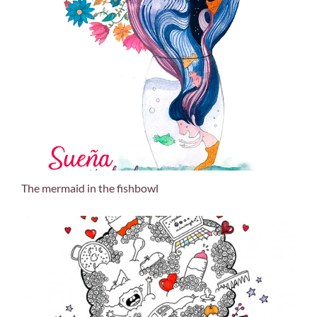
The mermaid in the fishbowl