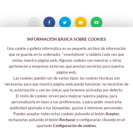
INFORMACIÓN BÁSICA SOBRE COOKIES
Una cookie o galleta informática es un pequeño archivo de información
que se guarda en tu ordenador, “smartphone” o tableta cada vez que
visitas nuestra página web. Algunas cookies son nuestras y otras
pertenecen a empresas externas que prestan servicios para nuestra
página web.
Las cookies pueden ser de varios tipos: las cookies técnicas son
Legal information
necesarias para que nuestra página web pueda funcionar, no necesitan de
tu autorización y son las únicas que tenemos activadas por defecto.
Legal notice
El resto de cookies sirven para mejorar nuestra página, para
Your safety data
personalizarla en base a tus preferencias, o para poder mostrarte
Privacy policy
publicidad ajustada a tus búsquedas, gustos e intereses personales.
Cookies policy
Puedes aceptar todas estas cookies pulsando el botón
Aceptar
,
rechazarlas pulsando el botón
Rechazar
o configurarlas clicando en el
Follow me
apartado
Configuración de cookies
.