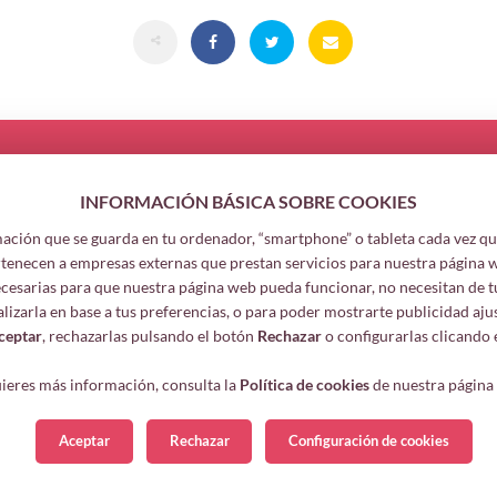
INFORMACIÓN BÁSICA SOBRE COOKIES
ación que se guarda en tu ordenador, “smartphone” o tableta cada vez que
Legal informa
tenecen a empresas externas que prestan servicios para nuestra página 
Legal notice
necesarias para que nuestra página web pueda funcionar, no necesitan de t
alizarla en base a tus preferencias, o para poder mostrarte publicidad aju
Your safety dat
ceptar
, rechazarlas pulsando el botón
Rechazar
o configurarlas clicando 
Privacy policy
Cookies policy
uieres más información, consulta la
Política de cookies
de nuestra página
Aceptar
Rechazar
Configuración de cookies
Development and