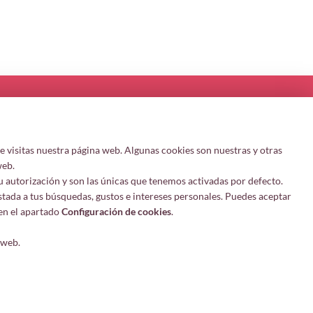
 visitas nuestra página web. Algunas cookies son nuestras y otras
tion
Follow me
web.
u autorización y son las únicas que tenemos activadas por defecto.
stada a tus búsquedas, gustos e intereses personales. Puedes aceptar
a
en el apartado
Configuración de cookies
.
 web.
 hosting