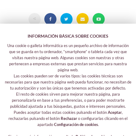
INFORMACIÓN BÁSICA SOBRE COOKIES
Una cookie o galleta informática es un pequeño archivo de información
que se guarda en tu ordenador, “smartphone” o tableta cada vez que
visitas nuestra página web. Algunas cookies son nuestras y otras
pertenecen a empresas externas que prestan servicios para nuestra
página web.
Las cookies pueden ser de varios tipos: las cookies técnicas son
Legal information
necesarias para que nuestra página web pueda funcionar, no necesitan de
tu autorización y son las únicas que tenemos activadas por defecto.
Legal notice
El resto de cookies sirven para mejorar nuestra página, para
Your safety data
personalizarla en base a tus preferencias, o para poder mostrarte
Privacy policy
publicidad ajustada a tus búsquedas, gustos e intereses personales.
Cookies policy
Puedes aceptar todas estas cookies pulsando el botón
Aceptar
,
rechazarlas pulsando el botón
Rechazar
o configurarlas clicando en el
Follow me
apartado
Configuración de cookies
.