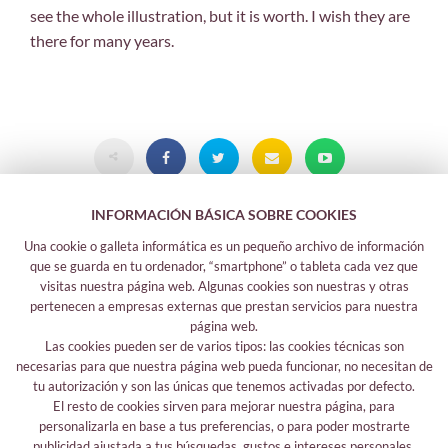
see the whole illustration, but it is worth. I wish they are
there for many years.
INFORMACIÓN BÁSICA SOBRE COOKIES
Una cookie o galleta informática es un pequeño archivo de información
que se guarda en tu ordenador, “smartphone” o tableta cada vez que
visitas nuestra página web. Algunas cookies son nuestras y otras
pertenecen a empresas externas que prestan servicios para nuestra
página web.
Las cookies pueden ser de varios tipos: las cookies técnicas son
Legal information
necesarias para que nuestra página web pueda funcionar, no necesitan de
Legal notice
tu autorización y son las únicas que tenemos activadas por defecto.
El resto de cookies sirven para mejorar nuestra página, para
Your safety data
personalizarla en base a tus preferencias, o para poder mostrarte
Privacy policy
publicidad ajustada a tus búsquedas, gustos e intereses personales.