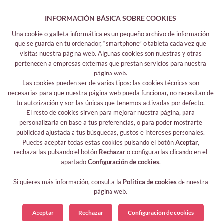
INFORMACIÓN BÁSICA SOBRE COOKIES
Una cookie o galleta informática es un pequeño archivo de información
que se guarda en tu ordenador, “smartphone” o tableta cada vez que
visitas nuestra página web. Algunas cookies son nuestras y otras
pertenecen a empresas externas que prestan servicios para nuestra
página web.
Las cookies pueden ser de varios tipos: las cookies técnicas son
Legal information
necesarias para que nuestra página web pueda funcionar, no necesitan de
tu autorización y son las únicas que tenemos activadas por defecto.
Legal notice
El resto de cookies sirven para mejorar nuestra página, para
Your safety data
personalizarla en base a tus preferencias, o para poder mostrarte
Privacy policy
publicidad ajustada a tus búsquedas, gustos e intereses personales.
Cookies policy
Puedes aceptar todas estas cookies pulsando el botón
Aceptar
,
rechazarlas pulsando el botón
Rechazar
o configurarlas clicando en el
Follow me
apartado
Configuración de cookies
.
Si quieres más información, consulta la
Política de cookies
de nuestra
página web.
Aceptar
Rechazar
Configuración de cookies
© 2026 Chatibuky, all rights reserved.