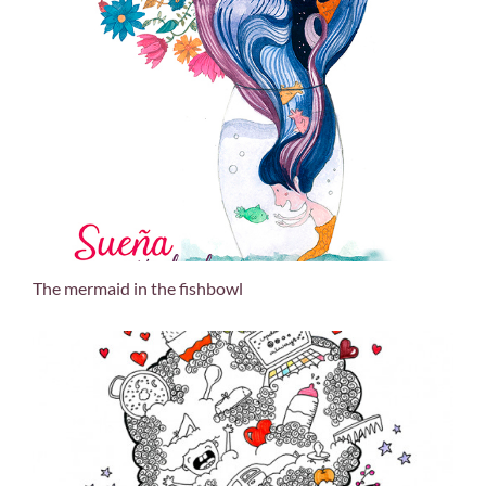
The mermaid in the fishbowl