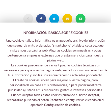
INFORMACIÓN BÁSICA SOBRE COOKIES
Una cookie o galleta informática es un pequeño archivo de información
que se guarda en tu ordenador, “smartphone” o tableta cada vez que
visitas nuestra página web. Algunas cookies son nuestras y otras
pertenecen a empresas externas que prestan servicios para nuestra
página web.
Las cookies pueden ser de varios tipos: las cookies técnicas son
Legal information
necesarias para que nuestra página web pueda funcionar, no necesitan de
tu autorización y son las únicas que tenemos activadas por defecto.
Legal notice
El resto de cookies sirven para mejorar nuestra página, para
Your safety data
personalizarla en base a tus preferencias, o para poder mostrarte
Privacy policy
publicidad ajustada a tus búsquedas, gustos e intereses personales.
Cookies policy
Puedes aceptar todas estas cookies pulsando el botón
Aceptar
,
rechazarlas pulsando el botón
Rechazar
o configurarlas clicando en el
Follow me
apartado
Configuración de cookies
.